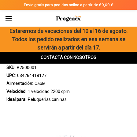
Envío gratis para pedidos online a partir de 60,00 €
Estaremos de vacaciones del 10 al 16 de agosto.
Esquiladora Oster A5 55
Todos los pedido realizados en esa semana se
Oster
servirán a partir del día 17.
195,00€
CONTACTA CON NOSOTROS
SKU:
B2500001
UPC:
034264418127
Alimentación:
Cable
Velocidad:
1 velocidad 2200 cpm
Ideal para:
Peluquerias caninas