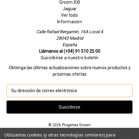
Groom XXI
Jaguar
Ver todo
Información
Calle Rafael Bergamín, 16A Local 4
28043 Madrid
España
Llámanos al (+34) 91 510 25 00
Suscribirse a nuestro boletín
Obtenga las últimas actualizaciones sobre nuevos productos y
próximas ofertas
D
i
r
e
c
c
© 2026 Progenex Groom
i
ó
Utilizamos cookies (y otras tecnologías similares) para
Si quieres hablar con nosotros llamanos al