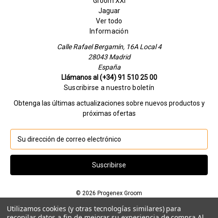
Groom XXI
Jaguar
Ver todo
Información
Calle Rafael Bergamín, 16A Local 4
28043 Madrid
España
Llámanos al (+34) 91 510 25 00
Suscribirse a nuestro boletín
Obtenga las últimas actualizaciones sobre nuevos productos y
próximas ofertas
D
i
r
e
c
c
© 2026 Progenex Groom
i
ó
Si quieres hablar con nosotros llamanos al
Utilizamos cookies (y otras tecnologías similares) para
n
recopilar datos a fin de mejorar su experiencia de compra.
Al