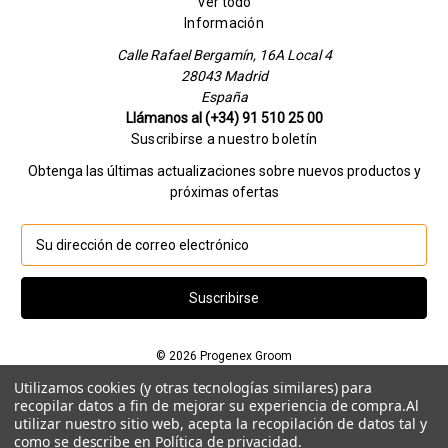
Ver todo
Información
Calle Rafael Bergamín, 16A Local 4
28043 Madrid
España
Llámanos al (+34) 91 510 25 00
Suscribirse a nuestro boletín
Obtenga las últimas actualizaciones sobre nuevos productos y
próximas ofertas
D
i
r
e
c
c
© 2026 Progenex Groom
i
ó
Utilizamos cookies (y otras tecnologías similares) para
Si quieres hablar con nosotros llamanos al
n
recopilar datos a fin de mejorar su experiencia de compra.
Al
915102500 o mándanos un whatsapp al
650 377
utilizar nuestro sitio web, acepta la recopilación de datos tal y
d
como se describe en
Política de privacidad
.
e