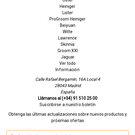
Heiniger
Lister
ProGroom Heiniger
Beiyuan
Witte
Lawrence
Skinnia
Groom XXI
Jaguar
Ver todo
Información
Calle Rafael Bergamín, 16A Local 4
28043 Madrid
España
Llámanos al (+34) 91 510 25 00
Suscribirse a nuestro boletín
Obtenga las últimas actualizaciones sobre nuevos productos y
próximas ofertas
D