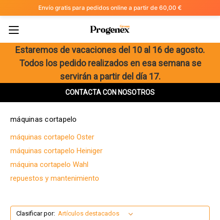
Envío gratis para pedidos online a partir de 60,00 €
Estaremos de vacaciones del 10 al 16 de agosto.
Máquinas cortapelo para
Todos los pedido realizados en esa semana se
peluquería canina, felina y
servirán a partir del día 17.
clínica veterinaria.
CONTACTA CON NOSOTROS
máquinas cortapelo
máquinas cortapelo Oster
máquinas cortapelo Heiniger
máquina cortapelo Wahl
repuestos y mantenimiento
Clasificar por: